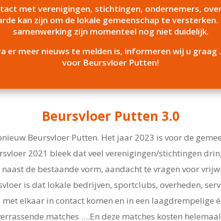
contact met verenigingen, stichtingen, ondernemers, ov
de kan zijn om de lokale gemeenschap te versterken. 
samenwerking zijn momenteel nog niet duidelijk.
a er meer nieuws te melden is, informeren wij u graag 
voor Beursvloer Putten!
Beursvloer Putten 3.0
ieuw Beursvloer Putten. Het jaar 2023 is voor de gemeent
ursvloer 2021 bleek dat veel verenigingen/stichtingen dri
naast de bestaande vorm, aandacht te vragen voor vrijwil
svloer is dat lokale bedrijven, sportclubs, overheden, ser
ies met elkaar in contact komen en in een laagdrempelig
errassende matches ….En deze matches kosten helemaal n