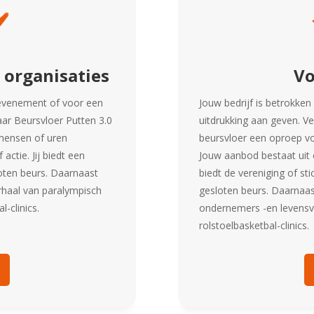
 organisaties
Vo
n evenement of voor een
Jouw bedrijf is betrokken
aar Beursvloer Putten 3.0
uitdrukking aan geven. Ve
mensen of uren
beursvloer een oproep voo
ctie. Jij biedt een
Jouw aanbod bestaat uit 
loten beurs. Daarnaast
biedt de vereniging of st
erhaal van paralympisch
gesloten beurs. Daarnaas
l-clinics.
ondernemers -en levensve
rolstoelbasketbal-clinics.