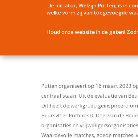
De initiator, Welzijn Putten, is in 
welke vorm zij van toegevoegde waar
Houd onze website in de gaten! Zodr
Putten organiseert op 16 maart 2023 opn
centraal staan. Uit de evaluatie van Be
Dit heeft de werkgroep geïnspireerd om 
Beursvloer Putten 3.0. Doel van de Beur
organisaties en vrijwilligersorganisat
Waardevolle matches, goede matches, v