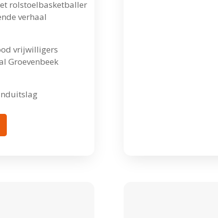
et rolstoelbasketballer
rende verhaal
od vrijwilligers
zaal Groevenbeek
nduitslag