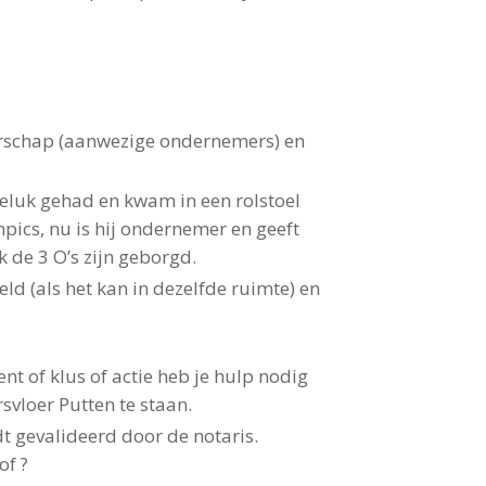
erschap (aanwezige ondernemers) en
ngeluk gehad en kwam in een rolstoel
mpics, nu is hij ondernemer en geeft
k de 3 O’s zijn geborgd.
ld (als het kan in dezelfde ruimte) en
nt of klus of actie heb je hulp nodig
svloer Putten te staan.
 gevalideerd door de notaris.
of ?