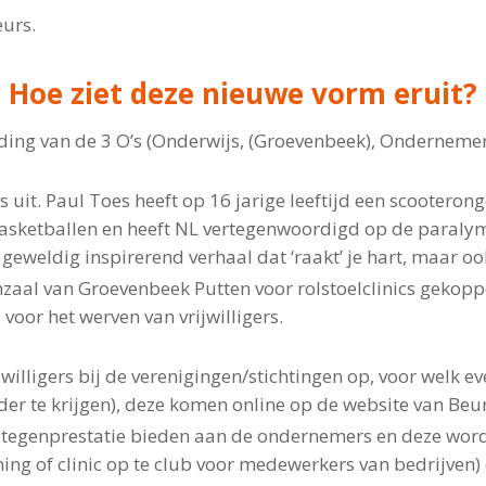
eurs.
Hoe ziet deze nieuwe vorm eruit?
ding van de 3 O’s (Onderwijs, (Groevenbeek), Ondernem
 uit. Paul Toes heeft op 16 jarige leeftijd een scootero
oelbasketballen en heeft NL vertegenwoordigd op de paraly
n geweldig inspirerend verhaal dat ‘raakt’ je hart, maar oo
zaal van Groevenbeek Putten voor rolstoelclinics gekoppe
voor het werven van vrijwilligers.
illigers bij de verenigingen/stichtingen op, voor welk eve
er te krijgen), deze komen online op de website van Beur
 tegenprestatie bieden aan de ondernemers en deze wordt
ining of clinic op te club voor medewerkers van bedrijven) 