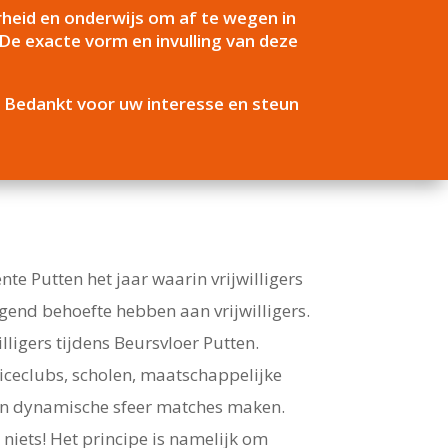
erheid en onderwijs om af te wegen in
De exacte vorm en invulling van deze
. Bedankt voor uw interesse en steun
e Putten het jaar waarin vrijwilligers
ngend behoefte hebben aan vrijwilligers.
ligers tijdens Beursvloer Putten.
viceclubs, scholen, maatschappelijke
e én dynamische sfeer matches maken.
iets! Het principe is namelijk om